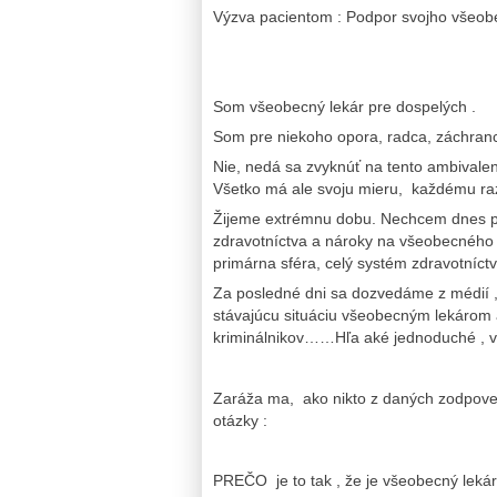
Výzva pacientom : Podpor svojho všeob
Som všeobecný lekár pre dospelých .
Som pre niekoho opora, radca, záchranca
Nie, nedá sa zvyknúť na tento ambivalent
Všetko má ale svoju mieru, každému raz 
Žijeme extrémnu dobu. Nechcem dnes p
zdravotníctva a nároky na všeobecného 
primárna sféra, celý systém zdravotníct
Za posledné dni sa dozvedáme z médií , 
stávajúcu situáciu všeobecným lekárom a
kriminálnikov……Hľa aké jednoduché , vi
Zaráža ma, ako nikto z daných zodpovedn
otázky :
PREČO je to tak , že je všeobecný leká