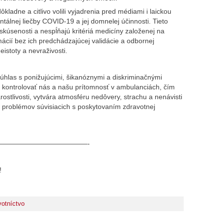
ôkladne a citlivo volili vyjadrenia pred médiami i laickou
tálnej liečby COVID-19 a jej domnelej účinnosti. Tieto
 skúsenosti a nespĺňajú kritériá medicíny založenej na
ácií bez ich predchádzajúcej validácie a odbornej
istoty a nevraživosti.
úhlas s ponižujúcimi, šikanóznymi a diskriminačnými
ží kontrolovať nás a našu prítomnosť v ambulanciách, čím
rostlivosti, vytvára atmosféru nedôvery, strachu a nenávisti
 problémov súvisiacich s poskytovaním zdravotnej
—————————————-
!
votníctvo