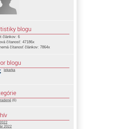
tistiky blogu
t článkov: 6
ová čítanosť: 47186x
merná čítanosť článkov: 7864x
or blogu
lekarka
egórie
radené
(6)
hív
 2022
uár 2022