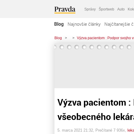
Správy
Športweb
Auto
Kok
Blog
Najnovšie články
Najčítanejšie č
Blog
>
>
Výzva pacientom : Podpor svojho 
Výzva pacientom :
všeobecného lekára
5. marca 2021 21:32
, Prečítané 7 936x,
lek