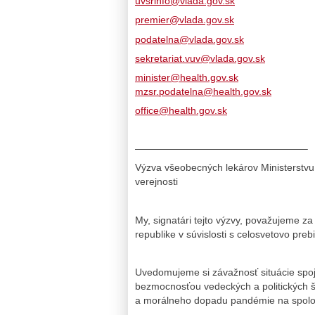
uvsrinfo@vlada.gov.sk
premier@vlada.gov.sk
podatelna@vlada.gov.sk
sekretariat.vuv@vlada.gov.sk
minister@health.gov.sk
mzsr.podatelna@health.gov.sk
office@health.gov.sk
—————————————————–
Výzva všeobecných lekárov Ministerstvu
verejnosti
My, signatári tejto výzvy, považujeme za 
republike v súvislosti s celosvetovo p
Uvedomujeme si závažnosť situácie spo
bezmocnosťou vedeckých a politických šp
a morálneho dopadu pandémie na spolo