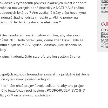
janu
ý rok došlo k výraznému poklesu lekárskych miest v odbore
mare
rečo sa nezverejnia dané štatistiky z NCZI ? Aké reálne
októ
janu
všeobecných lekárov ? Áno zvyčajné frázy z úst hovorkyne
nemajú žiadny odraz v realite … Aký je pomer na
listom ? Je dané nastavenie efektívne ?
Od
Fotky
Prav
titúcii riadiacich systém zdravotníctva, aby stávajúci
Rece
 ? ŽIADNE…Teda opravujem, vieme zriadiť linku, kde sa
Šport
TV p
tmi a tým sa to ASI vyrieši. Zastrašujúce riešenia na
Vino
koly.
v rámci riadenia štátu sa preferuje len systém šírenia
spelých rozhodli hromadne zasielať na príslušné inštitúcie
ujúcu výzvu skoncipovanú kolegom.
 ktorí nám chcú prejaviť svoju solidaritu, aby ako prejav
u daného textu/výzvy pod heslom : PODPORUJEM SVOJHO
dy či Ministerstvo zdravotníctva: