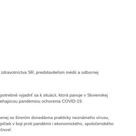
 zdravotníctva SR, predstaviteľom médií a odbornej
potrebné vyjadriť sa k situácii, ktorá panuje v Slovenskej
rebiehajúcou pandémiou ochorenia COVID-19.
jenej so šírením donedávna prakticky neznámeho vírusu,
ičiek v boji proti pandémii i ekonomického, spoločenského
čnosť.