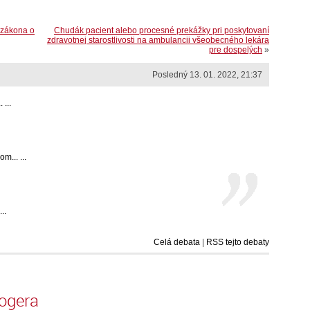
 zákona o
Chudák pacient alebo procesné prekážky pri poskytovaní
zdravotnej starostlivosti na ambulancii všeobecného lekára
pre dospelých
»
Posledný 13. 01. 2022, 21:37
...
m... ...
..
Celá debata
|
RSS tejto debaty
logera