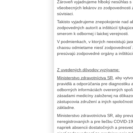
Zároveň vyjadrujeme hlboký nesúhlas 
všeobecných lekárov zo zodpovednosti z
súvisiaci.
Takisto vyjadrujeme znepokojenie nad a
zodpovedných autorít a inštitúcií týkajú
smerom k odbornej i laickej verejnosti.
V podmienkach, v ktorých neexistujú ja
chaosu odmietame niesť zodpovednosť za 
presúvajú zodpovedné orgány a inštitúci
Z uvedených dôvodov vyzývame:
Ministerstvo zdravotníctva SR,
aby vytvor
pravidlá a odporúčania pre diagnostiku
odborných informáciách overených spoľah
zásadami medicíny založenej na dôkazoch
zástupcovia združení a iných spoločnost
základne.
Ministerstvo zdravotníctva SR, aby prev
neregistrovaných a pre liečbu COVID-19 
napriek absencii dostatočných a presve