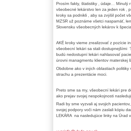
Prosím fakty, štatistiky , údaje… Minul
všeobecné lekárstvo len za jeden rok , p
kroky sa podnikli , aby sa zvýšil počet 
MZSR už poznáme všetci naspamäť, len 
Slovensku všeobecných lekárov k špecia
AKÉ kroky vieme zrealizovať z pozície inš
všeobecní lekári sa stali dostupnejšími
budú nedostupní lekári nahlasovať pacien
úrovni managmentu klientov materskej š
Obdobne ako v iných oblastiach politiky 
strachu a prezentácie moci.
Preto sme sa my, všeobecní lekári pre do
ako prejav svojej nespokojnosti nasled
Radi by sme vyzvali aj svojich pacientov,
svojej podpory voči nám zaslali kópi
LEKÁRA na nasledujúce linky na Úrad vlá