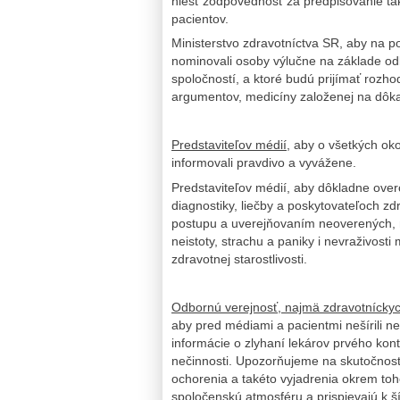
niesť zodpovednosť za predpisovanie tak
pacientov.
Ministerstvo zdravotníctva SR, aby na p
nominovali osoby výlučne na základe od
spoločností, a ktoré budú prijímať rozh
argumentov, medicíny založenej na dôk
Predstaviteľov médií,
aby o všetkých oko
informovali pravdivo a vyvážene.
Predstaviteľov médií, aby dôkladne over
diagnostiky, liečby a poskytovateľoch zdr
postupu a uverejňovaním neoverených, ne
neistoty, strachu a paniky i nevraživos
zdravotnej starostlivosti.
Odbornú verejnosť, najmä zdravotníckych
aby pred médiami a pacientmi nešírili 
informácie o zlyhaní lekárov prvého kon
nečinnosti. Upozorňujeme na skutočnosť,
ochorenia a takéto vyjadrenia okrem toh
spoločenskú atmosféru a prispievajú k š