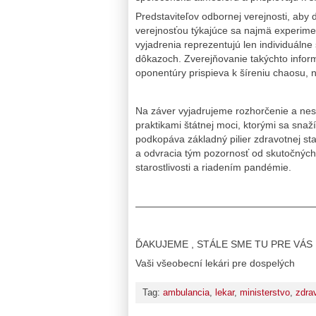
Predstaviteľov odbornej verejnosti, aby d
verejnosťou týkajúce sa najmä experimen
vyjadrenia reprezentujú len individuálne
dôkazoch. Zverejňovanie takýchto inform
oponentúry prispieva k šíreniu chaosu, ne
Na záver vyjadrujeme rozhorčenie a nes
praktikami štátnej moci, ktorými sa sna
podkopáva základný pilier zdravotnej sta
a odvracia tým pozornosť od skutočných
starostlivosti a riadením pandémie.
——————————————————
ĎAKUJEME , STÁLE SME TU PRE VÁS 
Vaši všeobecní lekári pre dospelých
Tag:
ambulancia
,
lekar
,
ministerstvo
,
zdra