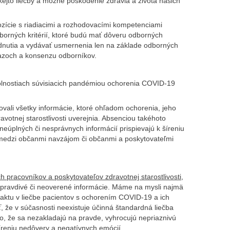
ejto liečby a možné poškodenie zdravia a života našich
ozície s riadiacimi a rozhodovacími kompetenciami
borných kritérií, ktoré budú mať dôveru odborných
odnutia a vydávať usmernenia len na základe odborných
azoch a konsenzu odborníkov.
lnostiach súvisiacich pandémiou ochorenia COVID-19
ovali všetky informácie, ktoré ohľadom ochorenia, jeho
avotnej starostlivosti uverejnia. Absenciou takéhoto
úplných či nesprávnych informácií prispievajú k šíreniu
ti medzi občanmi navzájom či občanmi a poskytovateľmi
 pracovníkov a poskytovateľov zdravotnej starostlivosti
,
nepravdivé či neoverené informácie. Máme na mysli najmä
taktu v liečbe pacientov s ochorením COVID-19 a ich
 že v súčasnosti neexistuje účinná štandardná liečba
o, že sa nezakladajú na pravde, vyhrocujú nepriaznivú
íreniu nedôvery a negatívnych emócií.