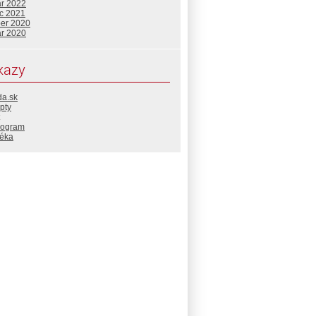
ár 2022
c 2021
ber 2020
ár 2020
kazy
da.sk
pty
rogram
téka