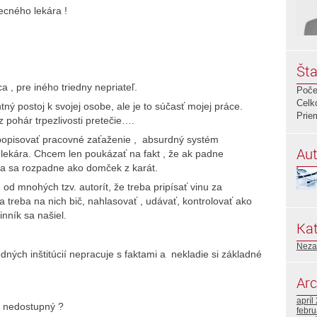
ecného lekára !
Šta
 , pre iného triedny nepriateľ.
Poče
Celk
ný postoj k svojej osobe, ale je to súčasť mojej práce.
Prie
pohár trpezlivosti pretečie….
opisovať pracovné zaťaženie , absurdný systém
Aut
lekára. Chcem len poukázať na fakt , že ak padne
va sa rozpadne ako domček z karát.
od mnohých tzv. autorít, že treba pripísať vinu za
 treba na nich bič, nahlasovať , udávať, kontrolovať ako
nník sa našiel.
Kat
Neza
ých inštitúcií nepracuje s faktami a nekladie si základné
Arc
apríl
r nedostupný ?
febr