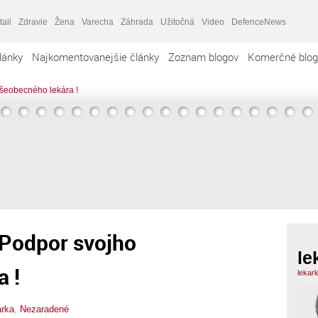
tail
Zdravie
Žena
Varecha
Záhrada
Užitočná
Video
DefenceNews
lánky
Najkomentovanejšie články
Zoznam blogov
Komerčné blog
všeobecného lekára !
 Podpor svojho
le
 !
lekar
arka
,
Nezaradené