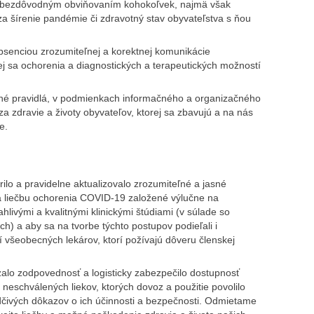
s bezdôvodným obviňovaním kohokoľvek, najmä však
a šírenie pandémie či zdravotný stav obyvateľstva s ňou
bsenciou zrozumiteľnej a korektnej komunikácie
cej sa ochorenia a diagnostických a terapeutických možností
sné pravidlá, v podmienkach informačného a organizačného
zdravie a životy obyvateľov, ktorej sa zbavujú a na nás
e.
ilo a pravidelne aktualizovalo zrozumiteľné a jasné
 a liečbu ochorenia COVID-19 založené výlučne na
livými a kvalitnými klinickými štúdiami (v súlade so
) a aby sa na tvorbe týchto postupov podieľali i
í všeobecných lekárov, ktorí požívajú dôveru členskej
zalo zodpovednosť a logisticky zabezpečilo dostupnosť
neschválených liekov, ktorých dovoz a použitie povolilo
dčivých dôkazov o ich účinnosti a bezpečnosti. Odmietame